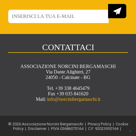
CONTATTACI
ASSOCIAZIONE NORCINI BERGAMASCHI
Via Dante Alighieri, 27
24050 - Calcinate - BG
Tel. +39 338 4645479
Fax +39 035 841620
Mail:
info@norcinibergamaschi.it
© 2026 Associazione Norcini Bergamaschi |
Privacy Policy
|
Cookie
Policy
|
Disclaimer
| P.IVA 03686070164 | C.F. 92023930164 |